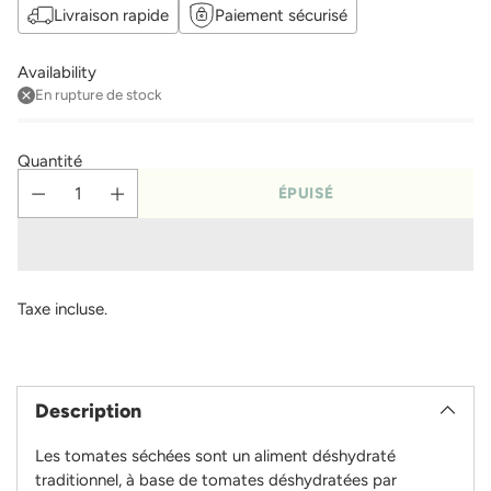
Livraison rapide
Paiement sécurisé
Availability
En rupture de stock
Quantité
ÉPUISÉ
Taxe incluse.
Ajouter
un
Description
produit
à
Les tomates séchées sont un aliment déshydraté
votre
traditionnel, à base de tomates déshydratées par
panier