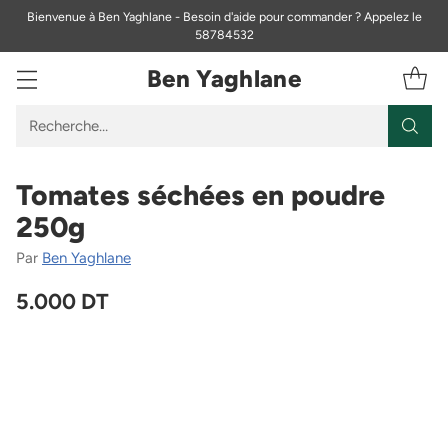
Bienvenue à Ben Yaghlane - Besoin d'aide pour commander ? Appelez le
58784532
Ben Yaghlane
Recherche…
Tomates séchées en poudre
250g
Par
Ben Yaghlane
5.000 DT
Prix
habituel