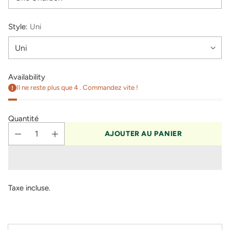
Style:
Uni
Availability
Il ne reste plus que 4 . Commandez vite !
Quantité
AJOUTER AU PANIER
Taxe incluse.
Ajouter
un