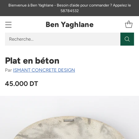
Bienvenue à Ben Yaghlane - Besoin d'aide pour commander ? Appelez le
58784532
Ben Yaghlane
Recherche…
Plat en béton
Par
ISMANT CONCRETE DESIGN
45.000 DT
Prix
habituel