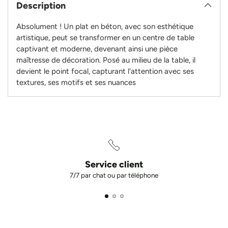
Description
produit
à
Absolument ! Un plat en béton, avec son esthétique
votre
artistique, peut se transformer en un centre de table
panier
captivant et moderne, devenant ainsi une pièce
maîtresse de décoration. Posé au milieu de la table, il
devient le point focal, capturant l'attention avec ses
textures, ses motifs et ses nuances
Service client
7/7 par chat ou par téléphone