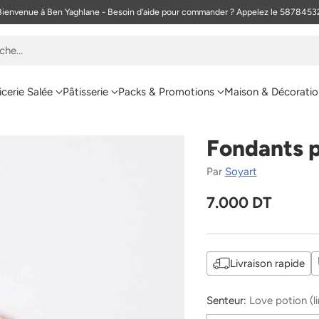
Bienvenue à Ben Yaghlane - Besoin d'aide pour commander ? Appelez le 5878453
rche…
icerie Salée
Pâtisserie
Packs & Promotions
Maison & Décoratio
Fondants 
Par
Soyart
7.000 DT
Prix
habituel
Livraison rapide
Senteur:
Love potion (li