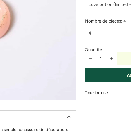
Nombre de pièces:
4
Quantité
A
Taxe incluse.
Ajouter
un
produit
à
un simple accessoire de décoration.