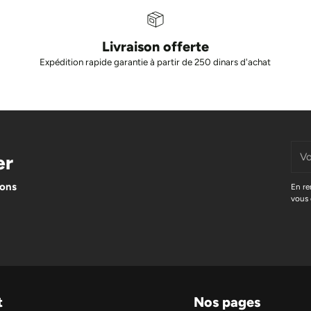
Livraison offerte
Expédition rapide garantie à partir de 250 dinars d'achat
Votr
er
adre
élec
ions
En re
vous 
t
Nos pages